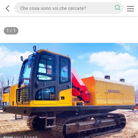
1
/
1