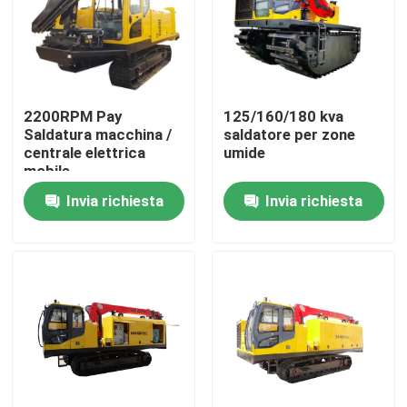
Circa noi
Giro della fabbrica
2200RPM Pay
125/160/180 kva
Saldatura macchina /
saldatore per zone
centrale elettrica
umide
Controllo di qualità
mobile
Invia richiesta
Invia richiesta
Contattici
Richieda una citazione
Macchine per condutture
Strato della conduttura