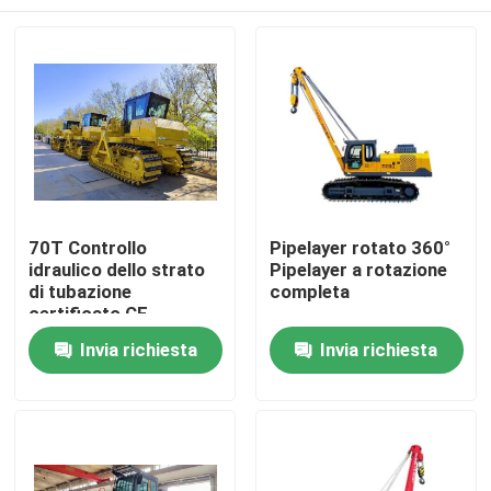
70T Controllo
Pipelayer rotato 360°
idraulico dello strato
Pipelayer a rotazione
di tubazione
completa
certificato CE
Casa
Invia richiesta
Invia richiesta
Prodotti
Video