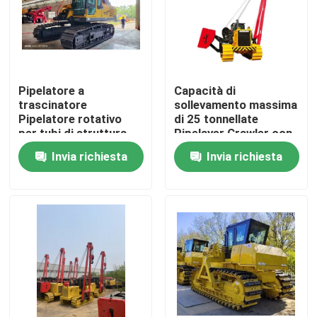
Circa noi
Giro della fabbrica
Pipelatore a
Capacità di
trascinatore
sollevamento massima
Pipelatore rotativo
di 25 tonnellate
Controllo di qualità
per tubi di struttura
Pipelayer Crawler con
design rosso nero
Invia richiesta
Invia richiesta
giallo resistente
Contattici
Richieda una citazione
Macchine per condutture
Strato della conduttura