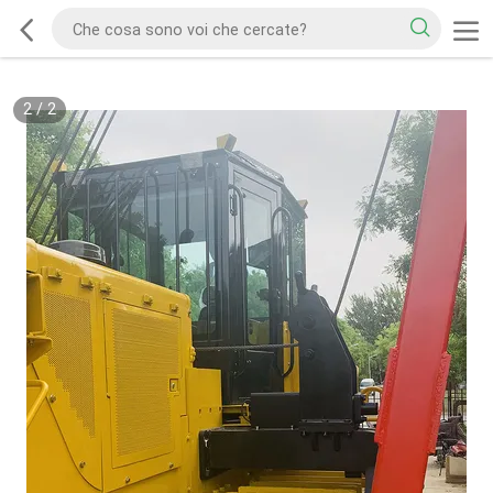
2
/
2