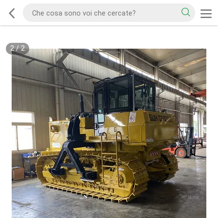
2
/
2