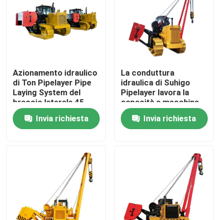
Circa noi
Giro della fabbrica
Azionamento idraulico
La conduttura
di Ton Pipelayer Pipe
idraulica di Suhigo
Controllo di qualità
Laying System del
Pipelayer lavora la
braccio laterale 45
capacità a macchina
di sollevamento
Invia richiesta
Invia richiesta
Contattici
100000lb
Richieda una citazione
Macchine per condutture
Strato della conduttura